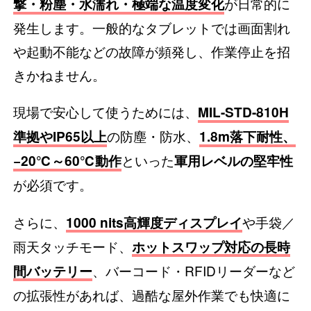
が日常的に
撃・粉塵・水濡れ・極端な温度変化
発生します。一般的なタブレットでは画面割れ
や起動不能などの故障が頻発し、作業停止を招
きかねません。
現場で安心して使うためには、
MIL-STD-810H
の防塵・防水、
準拠やIP65以上
1.8m落下耐性、
といった
−20℃～60℃動作
軍用レベルの堅牢性
が必須です。
さらに、
や手袋／
1000 nits高輝度ディスプレイ
雨天タッチモード、
ホットスワップ対応の長時
、バーコード・RFIDリーダーなど
間バッテリー
の拡張性があれば、過酷な屋外作業でも快適に