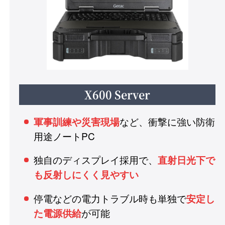
X600 Server
など、衝撃に強い防衛
軍事訓練や災害現場
用途ノートPC
独自のディスプレイ採用で、
直射日光下で
も反射しにくく見やすい
停電などの電力トラブル時も単独で
安定し
が可能
た電源供給