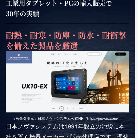
工業用タブレット・PCの輸入販売で
30年の実績
耐熱・耐寒・防塵・防水・耐衝撃
を
備えた製品を厳選
※画像引用元：日本ノヴァシステム公式HP（https://jnovas.com/）
日本ノヴァシステムは1991年設立の池袋に本
社を置く機器メーカー・販売代理店です。理化