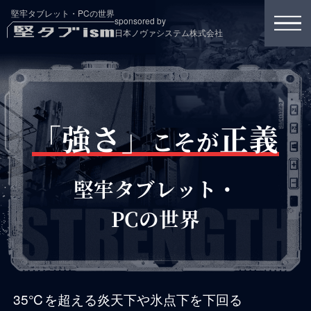
堅牢タブレット・PCの世界
sponsored by
日本ノヴァシステム株式会社
「強さ」
正義
こそが
堅牢タブレット・
PCの世界
35℃を超える炎天下や氷点下を下回る