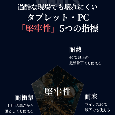
過酷な現場でも壊れにくい
タブレット・PC
「堅牢性」
5つの指標
耐熱
60℃以上の
超酷暑下でも使える
堅牢性
耐寒
耐衝撃
マイナス20℃
1.8mの高さから
以下でも使える
落としても使える