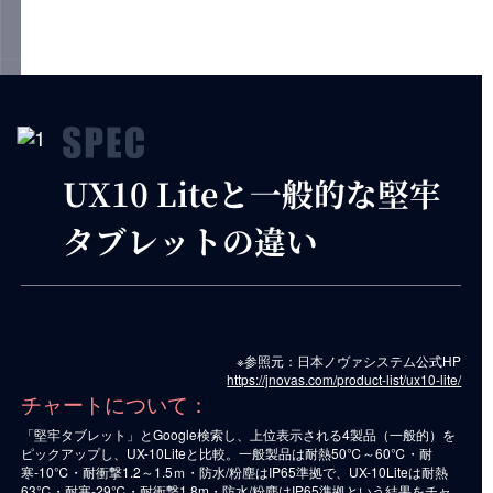
UX10 Liteと一般的な堅牢
タブレットの違い
※参照元：日本ノヴァシステム公式HP
https://jnovas.com/product-list/ux10-lite/
チャートについて：
「堅牢タブレット」とGoogle検索し、上位表示される4製品（一般的）を
ピックアップし、UX-10Liteと比較。一般製品は耐熱50℃～60℃・耐
寒-10℃・耐衝撃1.2～1.5ｍ・防水/粉塵はIP65準拠で、UX-10Liteは耐熱
63℃・耐寒-29℃・耐衝撃1.8m・防水/粉塵はIP65準拠という結果をチャ