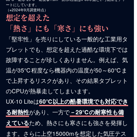
ートにしています。
（※2024年9月調査時点）
想定を超えた
「熱さ」にも「寒さ」にも強い
「堅牢性」を売りにしている一般的な工業用タ
ブレットでも、想定を超えた過酷な環境下では
故障することが珍しくありません。例えば、気
温が35℃程度なら機器内の温度が50～60℃ま
で上昇するリスクがあり、その結果タブレット
のCPUが熱暴走してしまいます。
UX-10 Liteは
60℃以上の酷暑環境でも対応でき
があり、一方で
る耐熱性
－29℃の耐寒性も備
ため、熱さにも寒さにも強さを発揮し
えている
ます。さらに上空15000mを想定した気圧テス