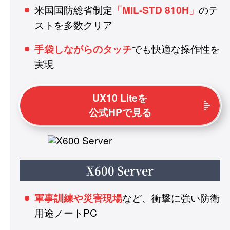
米国国防総省制定
のテ
「MIL-STD 810H」
ストを多数クリア
でも快適な操作性を
手袋しながらのタッチ
実現
UX10 Liteを
公式HPで見る
X600 Server
など、衝撃に強い防衛
軍事訓練や災害現場
用途ノートPC