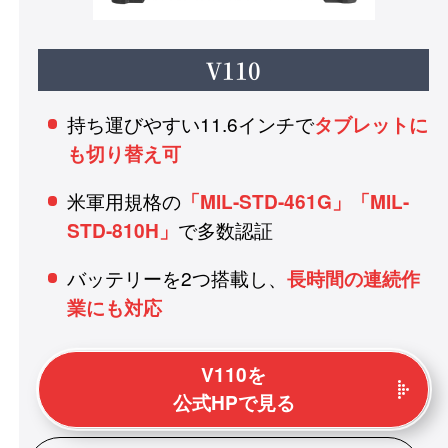
V110
持ち運びやすい11.6インチで
タブレットに
も切り替え可
米軍用規格の
「MIL-STD-461G」「MIL-
で多数認証
STD-810H」
バッテリーを2つ搭載し、
長時間の連続作
業にも対応
V110を
公式HPで見る