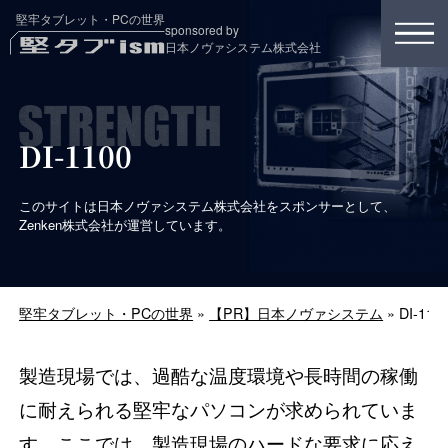
堅牢タブレット・PCの世界
sponsored by
日本ノヴァシステム株式会社
DI-1100
このサイトは日本ノヴァシステム株式会社をスポンサーとして、
Zenken株式会社が運営しています。
堅牢タブレット・PCの世界
»
【PR】日本ノヴァシステム
»
DI-110
製造現場では、過酷な温度環境や長時間の稼働
に耐えられる堅牢なパソコンが求められていま
す。ここでは、製造現場のハードな要求に応え