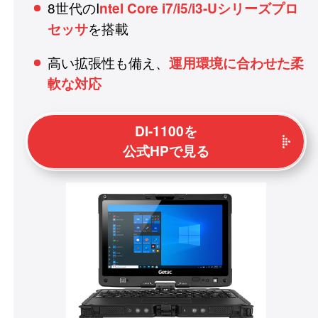
8世代のI
ntel Core i7/i5/i3-Uシリーズプロ
を搭載
セッサ
高い拡張性も備え、
運用環境に合わせた柔
軟な対応
DI-1100を
公式HPで見る