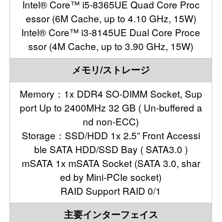
Intel® Core™ i5-8365UE Quad Core Proc
essor (6M Cache, up to 4.10 GHz, 15W)
Intel® Core™ i3-8145UE Dual Core Proce
ssor (4M Cache, up to 3.90 GHz, 15W)
メモリ/ストレージ
Memory：1x DDR4 SO-DIMM Socket, Sup
port Up to 2400MHz 32 GB ( Un-buffered a
nd non-ECC)
Storage：SSD/HDD 1x 2.5” Front Accessi
ble SATA HDD/SSD Bay ( SATA3.0 )
mSATA 1x mSATA Socket (SATA 3.0, shar
ed by Mini-PCIe socket)
RAID Support RAID 0/1
主要インターフェイス