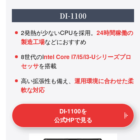
DI-1100
2発熱が少ないCPUを採用。
24時間稼働の
などにおすすめ
製造工場
8世代のI
ntel Core i7/i5/i3-Uシリーズプロ
を搭載
セッサ
高い拡張性も備え、
運用環境に合わせた柔
軟な対応
DI-1100を
公式HPで見る