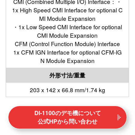
CMI (Combined Multiple I/O) Interface：・
1x High Speed CMI Interface for optional C
MI Module Expansion
・1x Low Speed CMI Interface for optional
CMI Module Expansion
CFM (Control Function Module) Interface
1x CFM IGN Interface for optional CFM-IG
N Module Expansion
外形寸法/重量
203 x 142 x 66.8 mm/1.74 kg
DI-1100のデモ機について
公式HPから問い合わせ